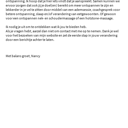
ontspanning. Ik hoop dat je hier iets vindt dat je aanspreekt. Samen kunnen we
ervoor zorgen dat ook jij je doel(en) bereikt om meer ontspannen te zijn en
lekkerder in je vel te zitten door middel van een ademsessie, coachgesprek voor
betere ontspanning, slaap en/of verandering van eetgewoonten. Of gewoon
voor een ontspannen nek- en schoudermassage of een hotstone-massage.
Ik nodig je uit om te ontdekken wat ik jou te bieden heb.
Als je vragen hebt, aarzel dan niet om contact met me op te nemen. Dank je wel
voor het bezoeken van mijn website en zet de eerste stap in jouw verandering
door een berichtje achter te laten.
Met balans groet, Nancy
Klaar voor Verandering?