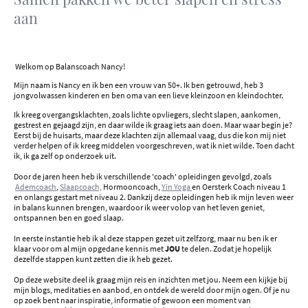
aan
Welkom op Balanscoach Nancy!
Mijn naam is Nancy en ik ben een vrouw van 50+. Ik ben getrouwd, heb 3
jongvolwassen kinderen en ben oma van een lieve kleinzoon en kleindochter.
Ik kreeg overgangsklachten, zoals lichte opvliegers, slecht slapen, aankomen,
gestrest en gejaagd zijn, en daar wilde ik graag iets aan doen. Maar waar begin je?
Eerst bij de huisarts, maar deze klachten zijn allemaal vaag, dus die kon mij niet
verder helpen of ik kreeg middelen voorgeschreven, wat ik niet wilde. Toen dacht
ik, ik ga zelf op onderzoek uit.
Door de jaren heen heb ik verschillende 'coach' opleidingen gevolgd, zoals
Ademcoach
,
Slaapcoach,
Hormooncoach,
Yin Yoga
en Oersterk Coach niveau 1
en onlangs gestart met niveau 2. Dankzij deze opleidingen heb ik mijn leven weer
in balans kunnen brengen, waardoor ik weer volop van het leven geniet,
ontspannen ben en goed slaap.
In eerste instantie heb ik al deze stappen gezet uit zelfzorg, maar nu ben ik er
klaar voor om al mijn opgedane kennis met
JOU
te delen. Zodat je hopelijk
dezelfde stappen kunt zetten die ik heb gezet.
Op deze website deel ik graag mijn reis en inzichten met jou. Neem een kijkje bij
mijn blogs, meditaties en aanbod, en ontdek de wereld door mijn ogen. Of je nu
op zoek bent naar inspiratie, informatie of gewoon een moment van