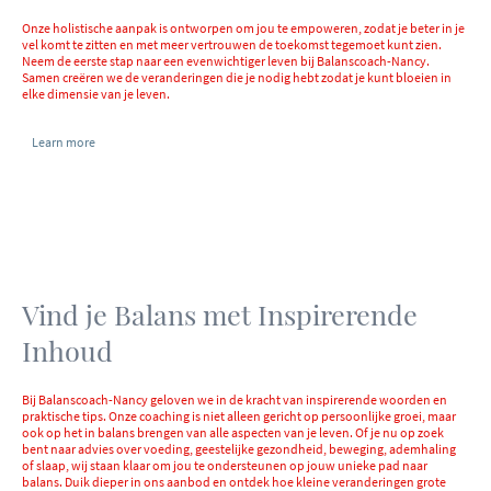
Onze holistische aanpak is ontworpen om jou te empoweren, zodat je beter in je
vel komt te zitten en met meer vertrouwen de toekomst tegemoet kunt zien.
Neem de eerste stap naar een evenwichtiger leven bij Balanscoach-Nancy.
Samen creëren we de veranderingen die je nodig hebt zodat je kunt bloeien in
elke dimensie van je leven.
Learn more
Vind je Balans met Inspirerende
Inhoud
Bij Balanscoach-Nancy geloven we in de kracht van inspirerende woorden en
praktische tips. Onze coaching is niet alleen gericht op persoonlijke groei, maar
ook op het in balans brengen van alle aspecten van je leven. Of je nu op zoek
bent naar advies over voeding, geestelijke gezondheid, beweging, ademhaling
of slaap, wij staan klaar om jou te ondersteunen op jouw unieke pad naar
balans. Duik dieper in ons aanbod en ontdek hoe kleine veranderingen grote