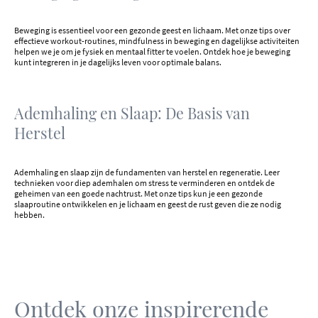
Beweging is essentieel voor een gezonde geest en lichaam. Met onze tips over
effectieve workout-routines, mindfulness in beweging en dagelijkse activiteiten
helpen we je om je fysiek en mentaal fitter te voelen. Ontdek hoe je beweging
kunt integreren in je dagelijks leven voor optimale balans.
Ademhaling en Slaap: De Basis van
Herstel
Ademhaling en slaap zijn de fundamenten van herstel en regeneratie. Leer
technieken voor diep ademhalen om stress te verminderen en ontdek de
geheimen van een goede nachtrust. Met onze tips kun je een gezonde
slaaproutine ontwikkelen en je lichaam en geest de rust geven die ze nodig
hebben.
Ontdek onze inspirerende